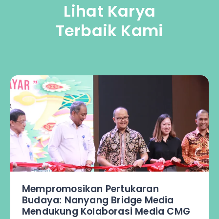
Lihat Karya
Terbaik Kami
romosikan Pertukaran
ya: Nanyang Bridge Media
ukung Kolaborasi Media CMG
JD.ID 