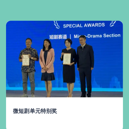
南洋电
剧单元特别奖
达印度