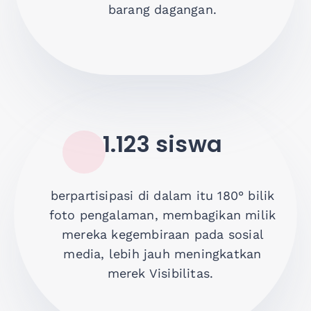
barang dagangan
.
1.123 siswa
berpartisipasi
di dalam
itu
180°
bilik
foto
pengalaman
,
membagikan
milik
mereka
kegembiraan
pada
sosial
media,
lebih jauh
meningkatkan
merek
Visibilitas
.