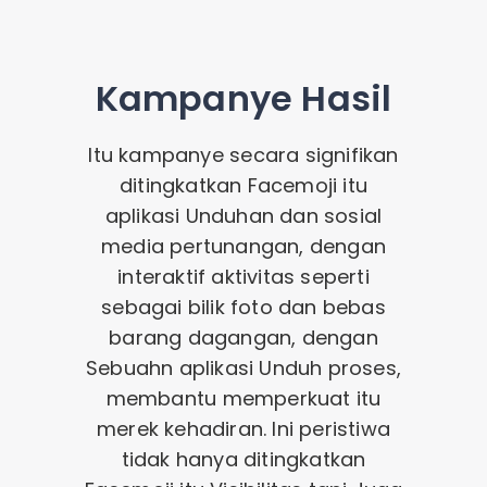
Kampanye
Hasil
Itu
kampanye
secara signifikan
ditingkatkan
Facemoji itu
aplikasi
Unduhan
dan
sosial
media
pertunangan
,
dengan
interaktif
aktivitas
seperti
sebagai
bilik foto
dan
bebas
barang dagangan
,
dengan
Sebuah
n
aplikasi
Unduh
proses
,
membantu
memperkuat
itu
merek
kehadiran
.
Ini
peristiwa
tidak
hanya
ditingkatkan