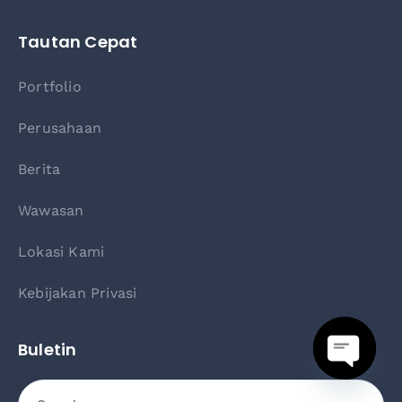
Tautan Cepat
Portfolio
Perusahaan
Berita
Wawasan
Lokasi Kami
Kebijakan Privasi
Buletin
Buka o