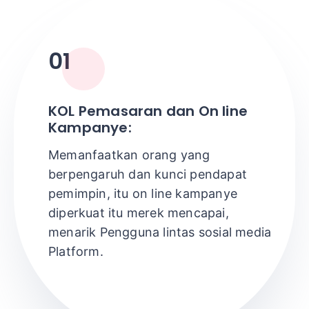
01
KOL
Pemasaran
dan
On line
Kampanye
:
Memanfaatkan
orang yang
berpengaruh
dan
kunci
pendapat
pemimpin
,
itu
on line
kampanye
diperkuat
itu
merek
mencapai
,
menarik
Pengguna
lintas
sosial
media
Platform
.