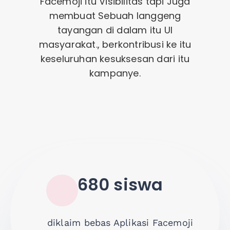
Facemoji itu
Visibilitas
tapi
Juga
membuat
Sebuah
langgeng
tayangan
di dalam
itu
UI
masyarakat
.
,
berkontribusi
ke
itu
keseluruhan
kesuksesan
dari
itu
kampanye
.
680 siswa
diklaim
bebas
Aplikasi Facemoji