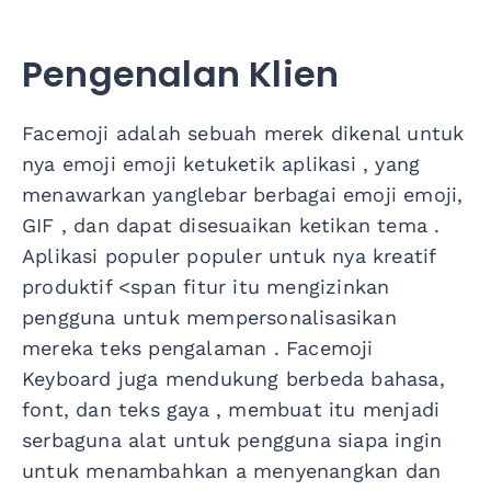
Pengenalan Klien
Facemoji
adalah
sebuah
merek
dikenal
untuk
nya
emoji
emoji
ketuketik
aplikasi
,
yang
menawarkan
yang
lebar
berbagai
emoji
emoji
,
GIF
,
dan
dapat disesuaikan
ketikan
tema
.
Aplikasi
populer
populer
untuk
nya
kreatif
produktif
<span
fitur
itu
mengizinkan
pengguna
untuk
mempersonalisasikan
mereka
teks
pengalaman
.
Facemoji
Keyboard
juga
mendukung
berbeda
bahasa
,
font
,
dan
teks
gaya
, membuat
itu
menjadi
serbaguna
alat
untuk
pengguna
siapa
ingin
untuk
menambahkan
a
menyenangkan
dan