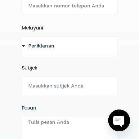
Melayani
Subjek
Pesan
Buka o