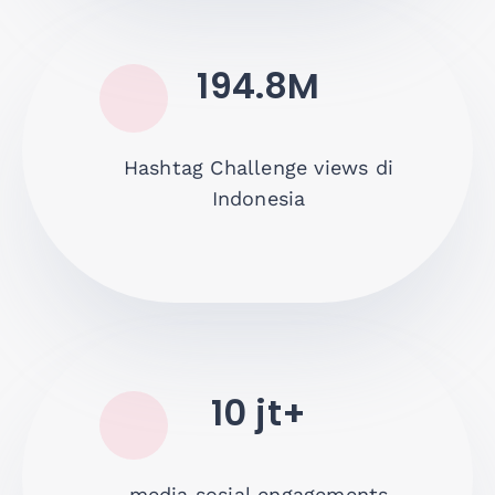
194.8M
Hashtag Challenge views di
Indonesia
10 jt+
media sosial engagements