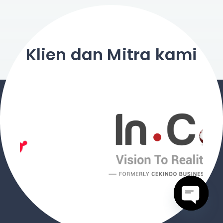
Klien dan Mitra kami
Buka o