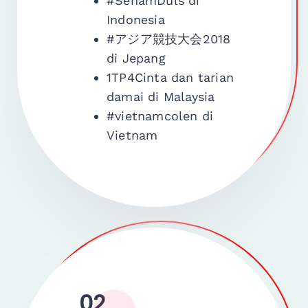
#SenamDuls di
Indonesia
#アジア競技大会2018
di Jepang
1TP4Cinta dan tarian
damai di Malaysia
#vietnamcolen di
Vietnam
02