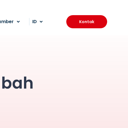
umber
ID
Kontak
mbah