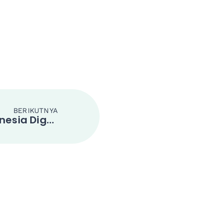
BERIKUTNYA
Movie Screening Indonesia Digelar di Beijing