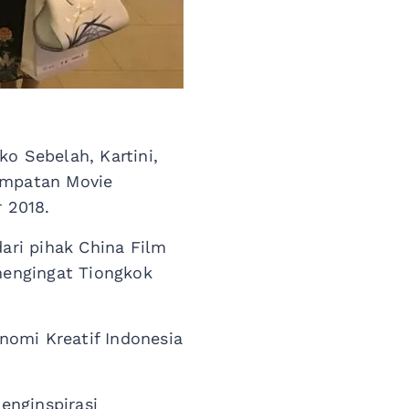
o Sebelah, Kartini,
sempatan Movie
r 2018.
dari pihak China Film
mengingat Tiongkok
nomi Kreatif Indonesia
enginspirasi