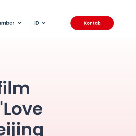
umber
ID
Kontak
film
"Love
eijing