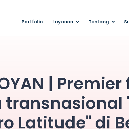
Portfolio
Layanan
Tentang
S
YAN | Premier 
a transnasional 
ro Latitude" di B