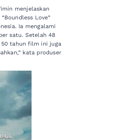
Yimin menjelaskan
. “Boundless Love”
nesia. Ia mengalami
per satu. Setelah 48
 50 tahun film ini juga
ahkan,” kata produser