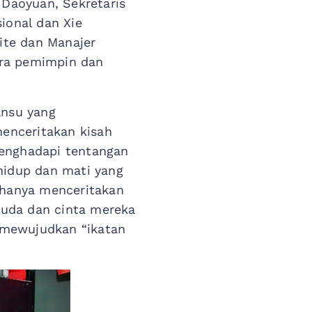
 Daoyuan, Sekretaris
ional dan Xie
mite dan Manajer
ara pemimpin dan
ansu yang
menceritakan kisah
menghadapi tentangan
 hidup dan mati yang
k hanya menceritakan
muda dan cinta mereka
 mewujudkan “ikatan