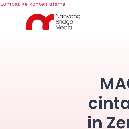
Lompat ke konten utama
MAO
cint
in Ze