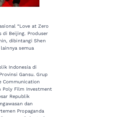
asional “Love at Zero
 di Beijing. Produser
in, dibintangi Shen
 lainnya semua
ik Indonesia di
rovinsi Gansu. Grup
re Communication
n Poly Film Investment
esar Republik
Pengawasan dan
artemen Propaganda