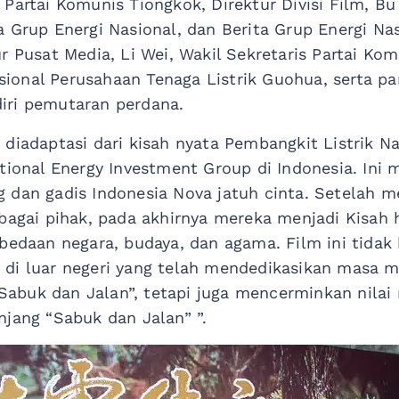
Partai Komunis Tiongkok, Direktur Divisi Film, Bu
 Grup Energi Nasional, dan Berita Grup Energi Nas
r Pusat Media, Li Wei, Wakil Sekretaris Partai Ko
ional Perusahaan Tenaga Listrik Guohua, serta p
iri pemutaran perdana.
 diadaptasi dari kisah nyata Pembangkit Listrik N
tional Energy Investment Group di Indonesia. Ini 
 dan gadis Indonesia Nova jatuh cinta. Setelah 
rbagai pihak, pada akhirnya mereka menjadi Kisah
rbedaan negara, budaya, dan agama. Film ini tida
 di luar negeri yang telah mendedikasikan masa 
abuk dan Jalan”, tetapi juga mencerminkan nilai
njang “Sabuk dan Jalan” ”.