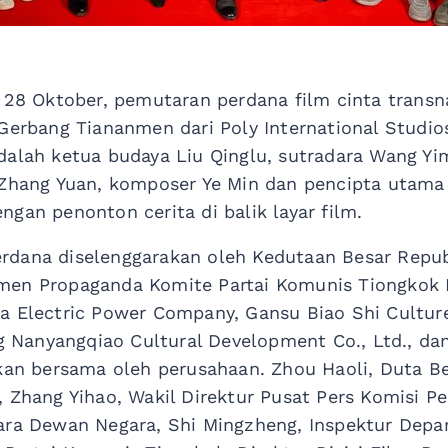
l 28 Oktober, pemutaran perdana film cinta transn
Gerbang Tiananmen dari Poly International Studios
dalah ketua budaya Liu Qinglu, sutradara Wang Yim
 Zhang Yuan, komposer Ye Min dan pencipta utama
gan penonton cerita di balik layar film.
dana diselenggarakan oleh Kedutaan Besar Republ
men Propaganda Komite Partai Komunis Tiongkok P
ua Electric Power Company, Gansu Biao Shi Cultu
ng Nanyangqiao Cultural Development Co., Ltd., da
akan bersama oleh perusahaan. Zhou Haoli, Duta B
, Zhang Yihao, Wakil Direktur Pusat Pers Komisi 
gara Dewan Negara, Shi Mingzheng, Inspektur Dep