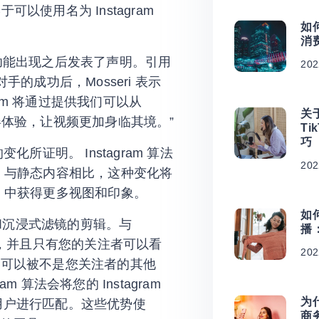
终于可以使用名为 Instagram
如何
消
) 在此新功能出现之后发表了声明。引用
20
竞争对手的成功后，Mosseri 表示
gram 将通过提供我们可以从
关
s 看到的全屏体验，让视频更加身临其境。”
Ti
巧
变化所证明。 Instagram 算法
202
主页上。与静态内容相比，这种变化将
els 中获得更多视图和印象。
如何
有音乐和沉浸式滤镜的剪辑。与
播
时内可用，并且只有您的关注者可以看
202
，并且可以被不是您关注者的其他
am 算法会将您的 Instagram
为
的用户进行匹配。这些优势使
商