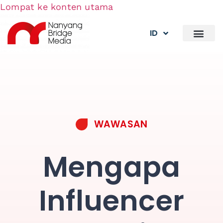
Lompat ke konten utama
ID
WAWASAN
Mengapa
Influencer