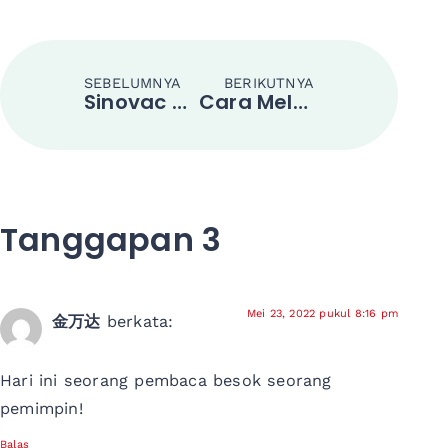
SEBELUMNYA
BERIKUTNYA
Sinovac Hormati Pahlawan COVID-19 Indonesia
Cara Melakukan Streaming Langsung di TikTok: Panduan Utama
Tanggapan 3
Mei 23, 2022 pukul 8:16 pm
金万达
berkata:
Hari ini seorang pembaca besok seorang
pemimpin!
Balas